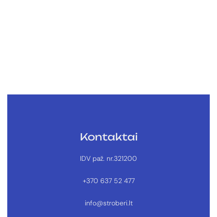
€
39.99
–
€
47.99
Biotano antkaklis BLUE MOO
Kontaktai
IDV paž. nr.321200
+370 637 52 477
info@stroberi.lt