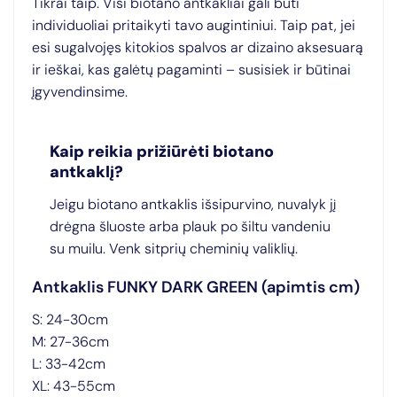
Tikrai taip. Visi biotano antkakliai gali būti
individuoliai pritaikyti tavo augintiniui. Taip pat, jei
esi sugalvojęs kitokios spalvos ar dizaino aksesuarą
ir ieškai, kas galėtų pagaminti – susisiek ir būtinai
įgyvendinsime.
Kaip reikia prižiūrėti biotano
antkaklį?
Jeigu biotano antkaklis išsipurvino, nuvalyk jį
drėgna šluoste arba plauk po šiltu vandeniu
su muilu. Venk sitprių cheminių valiklių.
Antkaklis FUNKY DARK GREEN (apimtis cm)
S: 24-30cm
M: 27-36cm
L: 33-42cm
XL: 43-55cm