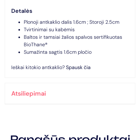
Detalės
Plonoji antkaklio dalis 1.6cm ; Storoji 2.5cm
Tvirtinimai su kabėmis
Baltos ir tamsiai žalios spalvos sertifikuotas
BioThane®
Sumažinta sagtis 1.6cm pločio
Ieškai kitokio antkaklio?
Spausk čia
Atsiliepimai
Panašūs produktai