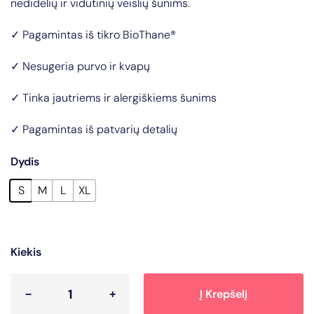
nedidelių ir vidutinių veislių šunims.
✓ Pagamintas iš tikro BioThane®
✓ Nesugeria purvo ir kvapų
✓ Tinka jautriems ir alergiškiems šunims
✓ Pagamintas iš patvarių detalių
Dydis
S
M
L
XL
Kiekis
Į Krepšelį