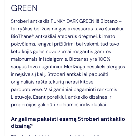
GREEN
Stroberi antkaklis FUNKY DARK GREEN iš Biotano –
tai ryškus bei žaismingas aksesuaras tavo šuniukui.
BioThane
® antkakliai atsparūs drėgmei, klimato
pokyčiams, lengvai prižiūrimi bei valomi, tad tavo
keturkojis galės nevaržomai mėgautis gamtos
malonumais ir išdaigomis. Biotanas yra 100%
saugus tavo augintiniui. Medžiaga nesukels alergijos
ir neįsivels į kailį. Stroberi antkakliai papuošti
originaliais raštais, kurių nerasi kitose
parduotuvėse. Visi gaminiai pagaminti rankomis
Lietuvoje. Esant poreikiui, antkaklio dizainas ir
proporcijos gali būti keičiamos individualiai.
Ar galima pakeisti esamą Stroberi antkaklio
dizainą?