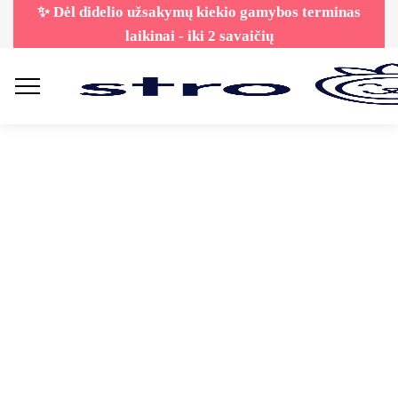
✨ Dėl didelio užsakymų kiekio gamybos terminas
laikinai - iki 2 savaičių