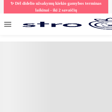
✨ Dėl didelio užsakymų kiekio gamybos terminas
laikinai - iki 2 savaičių