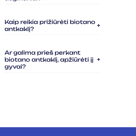
Kaip reikia prižiūrėti biotano
antkaklį?
Ar galima prieš perkant
biotano antkaklį, apžiūrėti jį
gyvai?