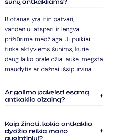
šunų antkakliams?
Biotanas yra itin patvari,
vandeniui atspari ir lengvai
prižiūrima medžiaga. Ji puikiai
tinka aktyviems šunims, kurie
daug laiko praleidžia lauke, mėgsta
maudytis ar dažnai išsipurvina.
Ar galima pakeisti esamą
antkaklio dizainą?
Kaip žinoti, kokio antkaklio
dydžio reikia mano
augintiniui?