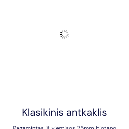
Klasikinis antkaklis
Pagamintas iš vientisos 25mm biotano