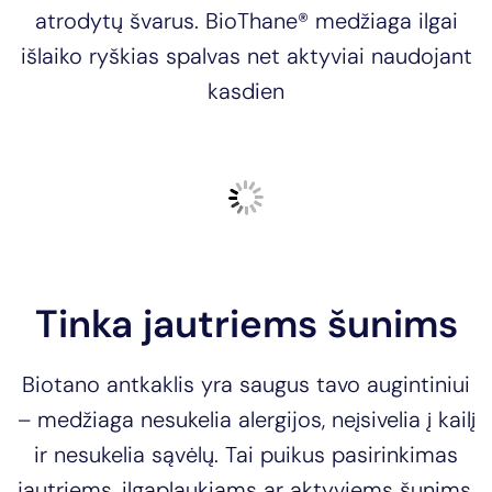
atrodytų švarus. BioThane® medžiaga ilgai
išlaiko ryškias spalvas net aktyviai naudojant
kasdien
Tinka jautriems šunims
Biotano antkaklis yra saugus tavo augintiniui
– medžiaga nesukelia alergijos, neįsivelia į kailį
ir nesukelia sąvėlų. Tai puikus pasirinkimas
jautriems, ilgaplaukiams ar aktyviems šunims,