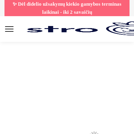
✨ Dėl didelio užsakymų kiekio gamybos terminas
laikinai - iki 2 savaičių