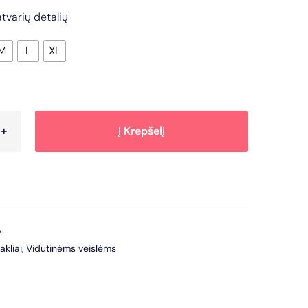
tvarių detalių
M
L
XL
Į Krepšelį
A
akliai
,
Vidutinėms veislėms