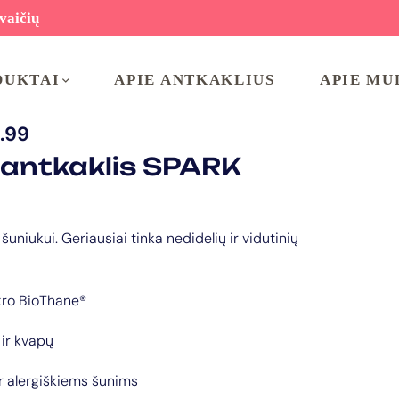
vaičių
DUKTAI
APIE ANTKAKLIUS
APIE MU
.99
 antkaklis SPARK
s šuniukui. Geriausiai tinka nedidelių ir vidutinių
kro BioThane®
ir kvapų
ir alergiškiems šunims