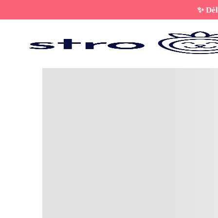
✨ Dėl