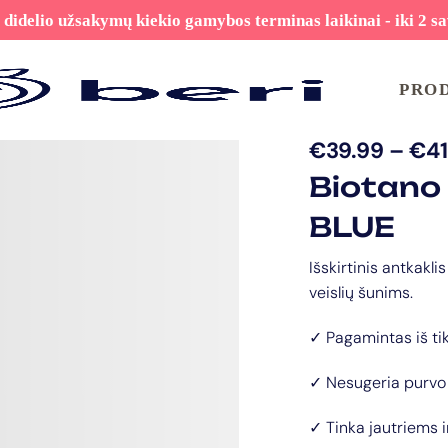
 didelio užsakymų kiekio gamybos terminas laikinai - iki 2 sa
PRO
€
39.99
–
€
41
Biotano
BLUE
Išskirtinis antkakli
veislių šunims.
✓ Pagamintas iš ti
✓ Nesugeria purvo 
✓ Tinka jautriems 