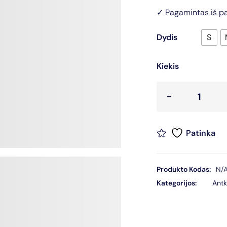
✓ Pagamintas iš pa
Dydis
S
Kiekis
Patinka
Produkto Kodas:
N/
Kategorijos:
Antk