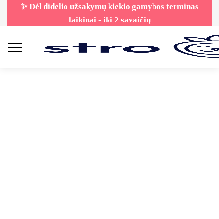
✨ Dėl didelio užsakymų kiekio gamybos terminas
laikinai - iki 2 savaičių