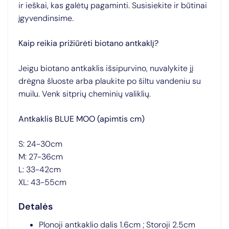
ir ieškai, kas galėtų pagaminti. Susisiekite ir būtinai
įgyvendinsime.
Kaip reikia prižiūrėti biotano antkaklį?
Jeigu biotano antkaklis išsipurvino, nuvalykite jį
drėgna šluoste arba plaukite po šiltu vandeniu su
muilu. Venk sitprių cheminių valiklių.
Antkaklis BLUE MOO (apimtis cm)
S: 24-30cm
M: 27-36cm
L: 33-42cm
XL: 43-55cm
Detalės
Plonoji antkaklio dalis 1.6cm ; Storoji 2.5cm