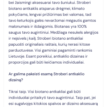
bei žaismingi aksesuarai tavo šuniukui. Stroberi
biotano antkaklis atsparus drėgmei, klimato
pokyčiams, lengvai prižiūrimas bei valomas, tad
tavo keturkojis galės nevaržomai mėgautis gamtos
malonumais ir išdaigomis. Biotanas yra 100%
saugus tavo augintiniui. Medžiaga nesukels alergijos
ir neįsivels į kailį. Stroberi biotano antkakliai
papuošti originaliais raštais, kurių nerasi kitose
parduotuvėse. Visi gaminiai pagaminti rankomis
Lietuvoje. Esant poreikiui, antkaklio dizainas ir
proporcijos gali būti keičiamos individualiai.
Ar galima pakeisti esamą Stroberi antkaklio
dizainą?
Tikrai taip. Visi biotano antkakliai gali būti
individuoliai pritaikyti tavo augintiniui. Taip pat, jei
esi sugalvojęs kitokios spalvos ar dizaino aksesuarą