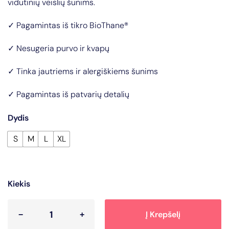
vidutinių veislių šunims.
✓ Pagamintas iš tikro BioThane®
✓ Nesugeria purvo ir kvapų
✓ Tinka jautriems ir alergiškiems šunims
✓ Pagamintas iš patvarių detalių
Dydis
S
M
L
XL
Kiekis
Į Krepšelį