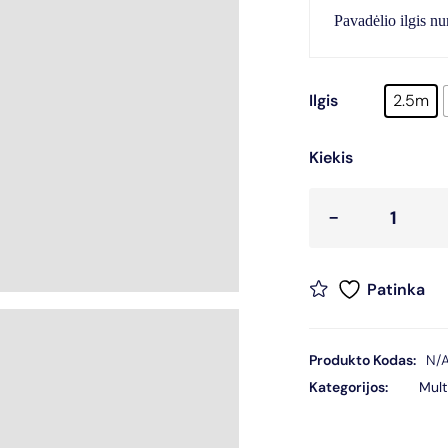
Pavadėlio ilgis n
Ilgis
2.5m
Kiekis
Patinka
Produkto Kodas:
N/
Kategorijos:
Mult