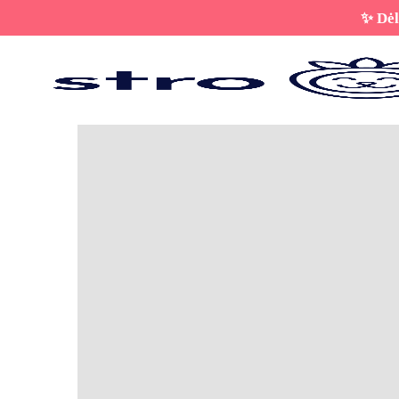
✨ Dėl