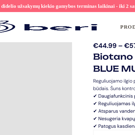
 didelio užsakymų kiekio gamybos terminas laikinai - iki 2 sa
PRO
€
44.99
–
€
5
Biotano
BLUE MU
Reguliuojamo ilgio 
būdais. Šuns kontro
✔ Daugiafunkcinis 
✔ Reguliuojamas il
✔ Atsparus vandeni
✔ Nesugeria kvapų
✔ Patogus kasdiena