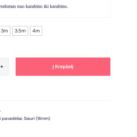
urodomas nuo karabino iki karabino.
3m
3.5m
4m
Į Krepšelį
A
i pavadėliai
,
Siauri (16mm)