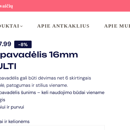
vaičių
DUKTAI
APIE ANTKAKLIUS
APIE MU
7.99
-8%
 pavadėlis 16mm
LTI
pavadėlis gali būti dėvimas net 6 skirtingais
lė, patogumas ir stilius viename.
pavadėlis šunims – keli naudojimo būdai viename
gis
ui ir purvui
i ir kelionėms