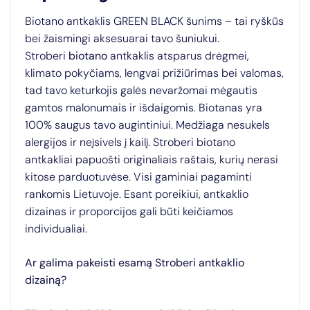
Biotano antkaklis GREEN BLACK šunims – tai ryškūs
bei žaismingi aksesuarai tavo šuniukui.
Stroberi
biotano
antkaklis atsparus drėgmei,
klimato pokyčiams, lengvai prižiūrimas bei valomas,
tad tavo keturkojis galės nevaržomai mėgautis
gamtos malonumais ir išdaigomis. Biotanas yra
100% saugus tavo augintiniui. Medžiaga nesukels
alergijos ir neįsivels į kailį. Stroberi biotano
antkakliai papuošti originaliais raštais, kurių nerasi
kitose parduotuvėse. Visi gaminiai pagaminti
rankomis Lietuvoje. Esant poreikiui, antkaklio
dizainas ir proporcijos gali būti keičiamos
individualiai.
Ar galima pakeisti esamą Stroberi antkaklio
dizainą?