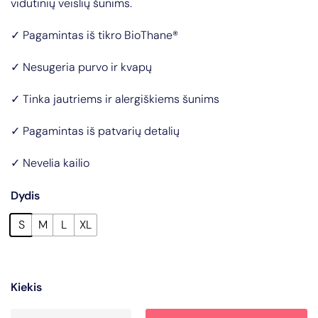
vidutinių veislių šunims.
✓ Pagamintas iš tikro BioThane®
✓ Nesugeria purvo ir kvapų
✓ Tinka jautriems ir alergiškiems šunims
✓ Pagamintas iš patvarių detalių
✓ Nevelia kailio
Dydis
S
M
L
XL
Kiekis