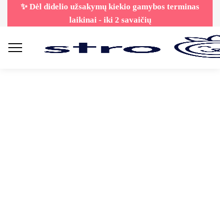
✨ Dėl didelio užsakymų kiekio gamybos terminas
laikinai - iki 2 savaičių