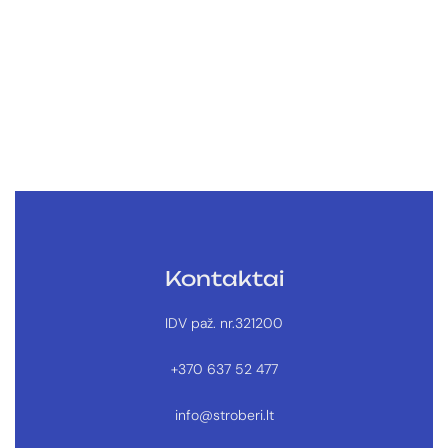
Biotano antkaklis BUBBLES
Neturime
Kontaktai
IDV paž. nr.321200
+370 637 52 477
info@stroberi.lt