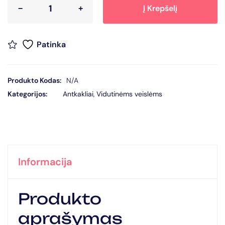
Į Krepšelį
Patinka
Produkto Kodas:
N/A
Kategorijos:
Antkakliai
,
Vidutinėms veislėms
Informacija
Produkto
aprašymas