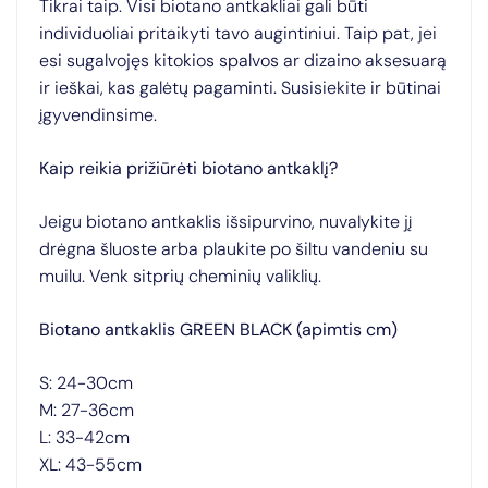
Tikrai taip. Visi biotano antkakliai gali būti
individuoliai pritaikyti tavo augintiniui. Taip pat, jei
esi sugalvojęs kitokios spalvos ar dizaino aksesuarą
ir ieškai, kas galėtų pagaminti. Susisiekite ir būtinai
įgyvendinsime.
Kaip reikia prižiūrėti biotano antkaklį?
Jeigu biotano antkaklis išsipurvino, nuvalykite jį
drėgna šluoste arba plaukite po šiltu vandeniu su
muilu. Venk sitprių cheminių valiklių.
Biotano antkaklis GREEN BLACK (apimtis cm)
S: 24-30cm
M: 27-36cm
L: 33-42cm
XL: 43-55cm