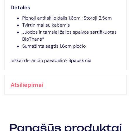
Detalės
Plonoji antkaklio dalis 1.6cm ; Storoji 2.5cm
Tvirtinimai su kabėmis
Juodos ir tamsiai žalios spalvos sertifikuotas
BioThane®
Sumažinta sagtis 1.6cm pločio
Ieškai derančio pavadėlio?
Spausk čia
Atsiliepimai
Panašūs produktai