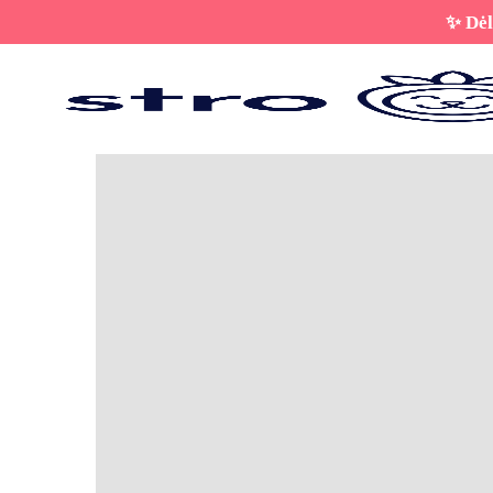
✨ Dėl