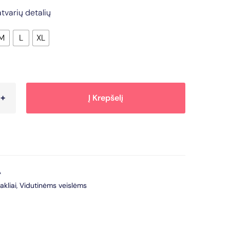
tvarių detalių
M
L
XL
Į Krepšelį
A
akliai
,
Vidutinėms veislėms