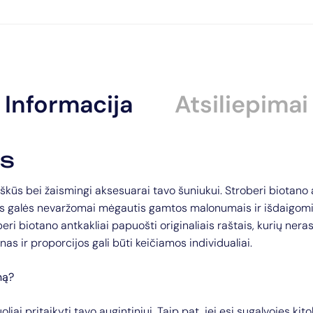
Informacija
Atsiliepimai
s
yškūs bei žaismingi aksesuarai tavo šuniukui. Stroberi biotano
ojis galės nevaržomai mėgautis gamtos malonumais ir išdaigomi
roberi biotano antkakliai papuošti originaliais raštais, kurių ne
nas ir proporcijos gali būti keičiamos individualiai.
ną?
uoliai pritaikyti tavo augintiniui. Taip pat, jei esi sugalvojęs ki