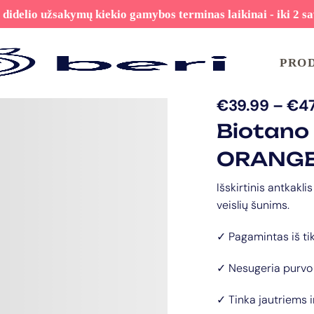
 didelio užsakymų kiekio gamybos terminas laikinai - iki 2 sa
PRO
€
39.99
–
€
4
Biotano
ORANG
Išskirtinis antkakli
veislių šunims.
✓ Pagamintas iš ti
✓ Nesugeria purvo 
✓ Tinka jautriems 