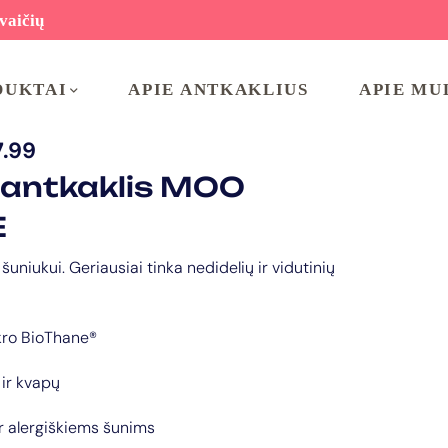
vaičių
DUKTAI
APIE ANTKAKLIUS
APIE MU
7.99
 antkaklis MOO
E
s šuniukui. Geriausiai tinka nedidelių ir vidutinių
kro BioThane®
ir kvapų
ir alergiškiems šunims