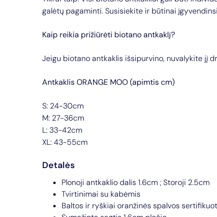
galėtų pagaminti. Susisiekite ir būtinai įgyvendins
Kaip reikia prižiūrėti biotano antkaklį?
Jeigu biotano antkaklis išsipurvino, nuvalykite jį 
Antkaklis ORANGE MOO (apimtis cm)
S: 24-30cm
M: 27-36cm
L: 33-42cm
XL: 43-55cm
Detalės
Plonoji antkaklio dalis 1.6cm ; Storoji 2.5cm
Tvirtinimai su kabėmis
Baltos ir ryškiai oranžinės spalvos sertifiku