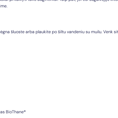
ime.
drėgna šluoste arba plaukite po šiltu vandeniu su muilu. Venk sit
otas BioThane®