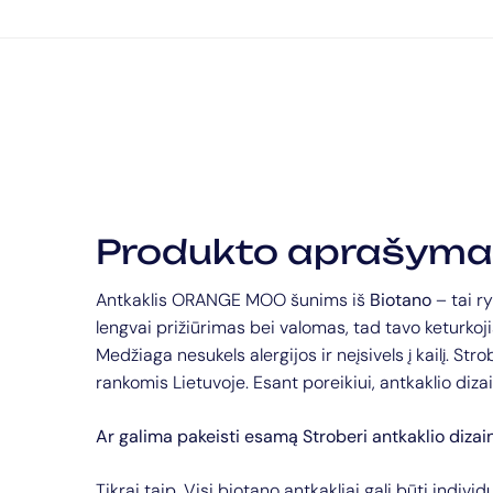
Produkto aprašyma
Antkaklis ORANGE MOO šunims iš
Biotano
– tai r
lengvai prižiūrimas bei valomas, tad tavo keturk
Medžiaga nesukels alergijos ir neįsivels į kailį. St
rankomis Lietuvoje. Esant poreikiui, antkaklio dizai
Ar galima pakeisti esamą Stroberi antkaklio dizai
Tikrai taip. Visi biotano antkakliai gali būti individ