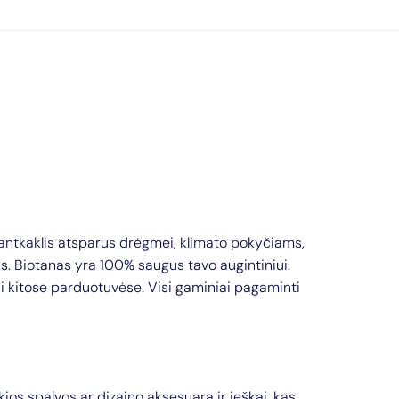
 antkaklis atsparus drėgmei, klimato pokyčiams,
s. Biotanas yra 100% saugus tavo augintiniui.
rasi kitose parduotuvėse. Visi gaminiai pagaminti
tokios spalvos ar dizaino aksesuarą ir ieškai, kas