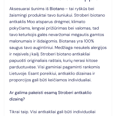
Aksesuarai šunims iš
Biotano
– tai ryškūs bei
žaismingi produktai tavo šuniukui. Stroberi biotano
antkaklis Moo atsparus drėgmei, klimato
pokyčiams, lengvai prižiūrimas bei valomas, tad
tavo keturkojis galės nevaržomai mėgautis gamtos
malonumais ir išdaigomis. Biotanas yra 100%
saugus tavo augintiniui. Medžiaga nesukels alergijos
ir neįsivels į kailį. Stroberi biotano antkakliai
papuošti originaliais raštais, kurių nerasi kitose
parduotuvėse. Visi gaminiai pagaminti rankomis
Lietuvoje. Esant poreikiui, antkaklio dizainas ir
proporcijos gali būti keičiamos individualiai.
Ar galima pakeisti esamą Stroberi antkaklio
dizainą?
Tikrai taip. Visi antkakliai gali būti individuoliai