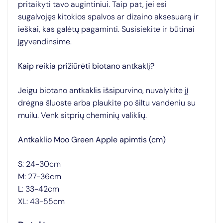
pritaikyti tavo augintiniui. Taip pat, jei esi
sugalvojęs kitokios spalvos ar dizaino aksesuarą ir
ieškai, kas galėtų pagaminti. Susisiekite ir būtinai
įgyvendinsime.
Kaip reikia prižiūrėti biotano antkaklį?
Jeigu biotano antkaklis išsipurvino, nuvalykite jį
drėgna šluoste arba plaukite po šiltu vandeniu su
muilu. Venk sitprių cheminių valiklių.
Antkaklio Moo Green Apple apimtis (cm)
S: 24-30cm
M: 27-36cm
L: 33-42cm
XL: 43-55cm