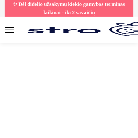
✨ Dėl didelio užsakymų kiekio gamybos terminas
laikinai - iki 2 savaičių