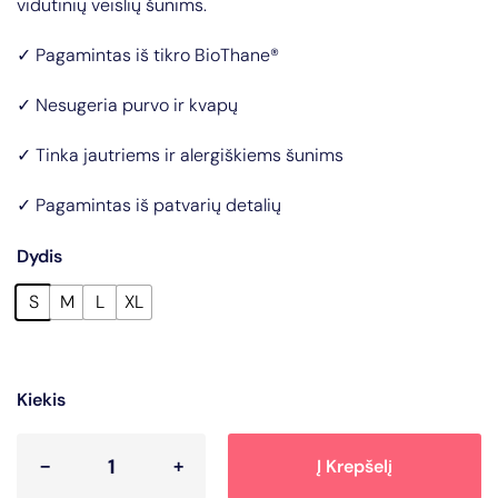
vidutinių veislių šunims.
✓ Pagamintas iš tikro BioThane®
✓ Nesugeria purvo ir kvapų
✓ Tinka jautriems ir alergiškiems šunims
✓ Pagamintas iš patvarių detalių
Dydis
S
M
L
XL
Kiekis
Į Krepšelį