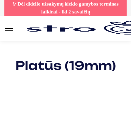
✨ Dėl didelio užsakymų kiekio gamybos terminas
laikinai - iki 2 savaičių
Platūs (19mm)
-15%